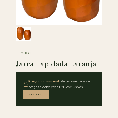
VIDRO
Jarra Lapidada Laranja
Preço profissional.
Registe-se para ver
preços e condições B2B exclusivas.
REGISTAR