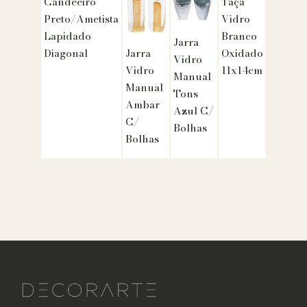
Candeeiro
Taça
Preto/Ametista
Vidro
Lapidado
Branco
Jarra
Diagonal
Oxidado
Jarra
Vidro
11x14cm
Vidro
Manual
Manual
Tons
Ambar
Azul C/
C/
Bolhas
Bolhas