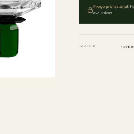
Preço profissional.
Re
exclusivas.
TAMANHO
10x10x