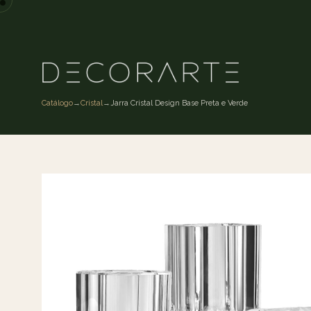
Catálogo
→
Cristal
→
Jarra Cristal Design Base Preta e Verde