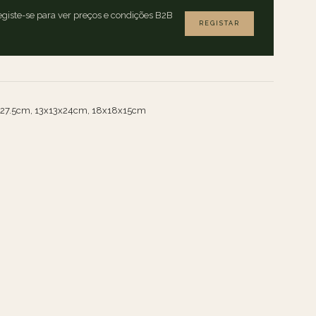
giste-se para ver preços e condições B2B
REGISTAR
27.5cm, 13x13x24cm, 18x18x15cm