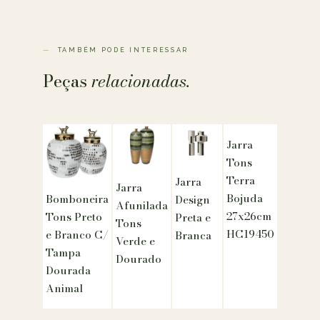
TAMBÉM PODE INTERESSAR
Peças
relacionadas.
Jarra
Tons
Terra
Jarra
Jarra
Bojuda
Bomboneira
Design
Afunilada
27x26cm
Tons Preto
Preta e
Tons
HC19450
e Branco C/
Branca
Verde e
Tampa
Dourado
Dourada
Animal