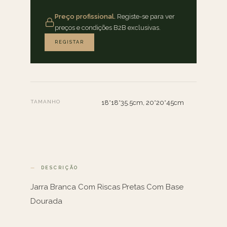
Preço profissional.
Registe-se para ver
preços e condições B2B exclusivas.
REGISTAR
TAMANHO
18*18*35.5cm, 20*20*45cm
DESCRIÇÃO
Jarra Branca Com Riscas Pretas Com Base
Dourada