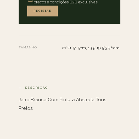
preços e condições B2B exclusivas.
REGISTAR
TAMANHO
21*21*51.5cm, 19.5*19.5*35.8cm
DESCRIÇÃO
Jarra Branca Com Pintura Abstrata Tons
Pretos