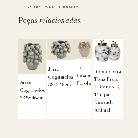
TAMBÉM PODE INTERESSAR
Peças
relacionadas.
Jarra
Jarra
Bomboneira
Búzios
Cogumelos
Tons Preto
Jarra
Pérola
38×32.5cm
e Branco C/
Cogumelos
Tampa
33.5x46cm
Dourada
Animal