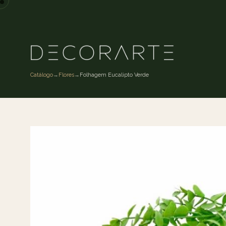
Catálogo
→
Flores
→
Folhagem Eucalipto Verde