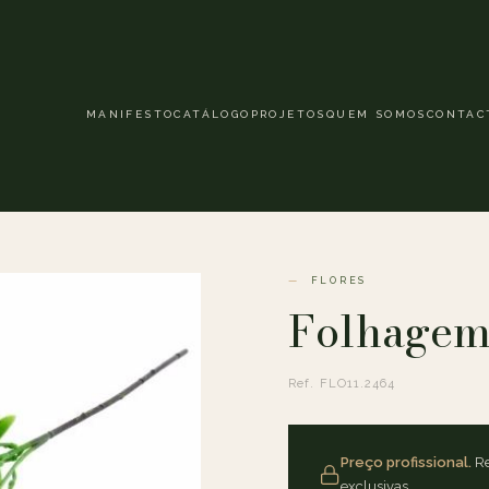
MANIFESTO
CATÁLOGO
PROJETOS
QUEM SOMOS
CONTAC
FLORES
Folhagem
Ref. FLO11.2464
Preço profissional.
Re
exclusivas.