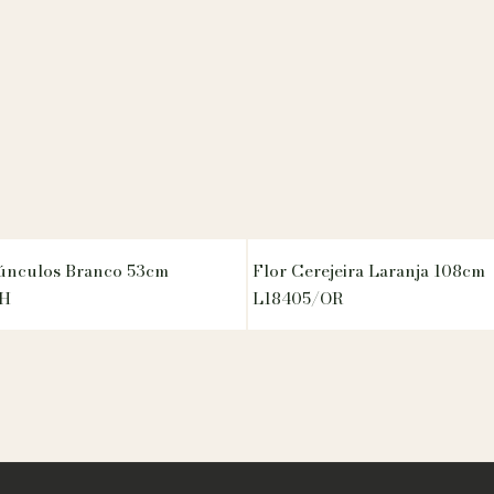
únculos Branco 53cm
Flor Cerejeira Laranja 108cm
H
L18405/OR