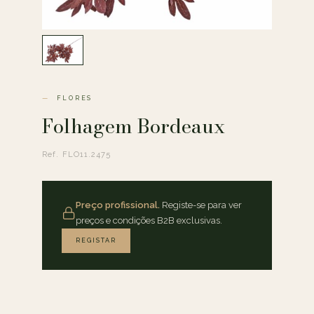
FLORES
Folhagem Bordeaux
Ref. FLO11.2475
Preço profissional.
Registe-se para ver
preços e condições B2B exclusivas.
REGISTAR