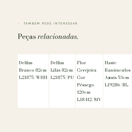
TAMBÉM PODE INTERESSAR
Peças
relacionadas.
Delfim
Delfim
Flor
Haste
Branco 82cm
Lilás 82cm
Cerejeira
Ranúnculos
L21875/WHH
L21875/PU
Cor
Azuis 53cm
Pêssego
L19286/BL
120cm
L18412/MV