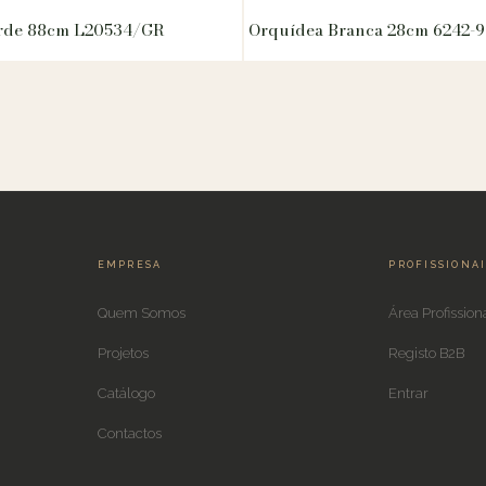
erde 88cm L20534/GR
Orquídea Branca 28cm 6242-
EMPRESA
PROFISSIONA
Quem Somos
Área Profission
Projetos
Registo B2B
Catálogo
Entrar
Contactos