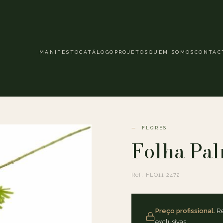
MANIFESTO
CATÁLOGO
PROJETOS
QUEM SOMOS
CONTAC
FLORES
Folha Pal
Ref. FLO11.2472
Preço profissional.
Re
exclusivas.