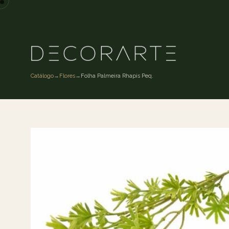
Catálogo
→
Flores
→
Folha Palmeira Rhapis Peq.