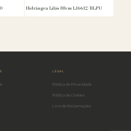
90
Hidrângea Lilás 88cm L16612/BLPU
IS
LEGAL
al
Política de Privacidade
Política de Cookies
Livro de Reclamações