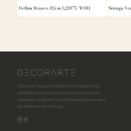
Delfim Branco 82cm L21875/WHH
Siringa V
Showroom curatorial B2B em Ermesinde, Porto.
Mobiliário de exceção e botânica premium para
arquitetos, designers, lojas de decoração e espaços
de referência em Portugal.