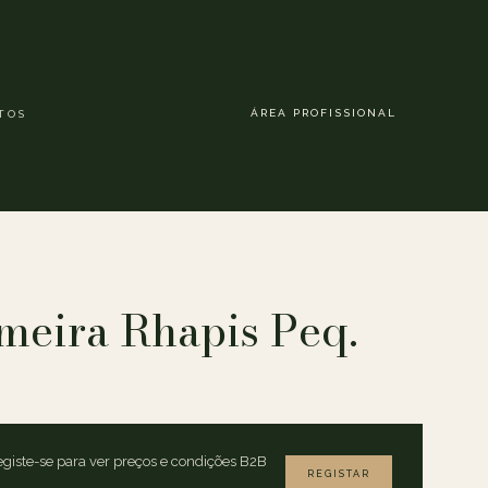
ÁREA PROFISSIONAL
TOS
meira Rhapis Peq.
giste-se para ver preços e condições B2B
REGISTAR