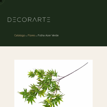
Catálogo
→
Flores
→
Folha Acer Verde