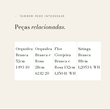
TAMBÉM PODE INTERESSAR
Peças
relacionadas.
Orquídea
Orquídea
Flor
Siringa
Branca
Branca e
Cerejeira
Branca
52cm
Rosa
Branca e
88cm
1493-10
28cm
Rosa 132cm
L20534/WH
6242-20
L15041/WH