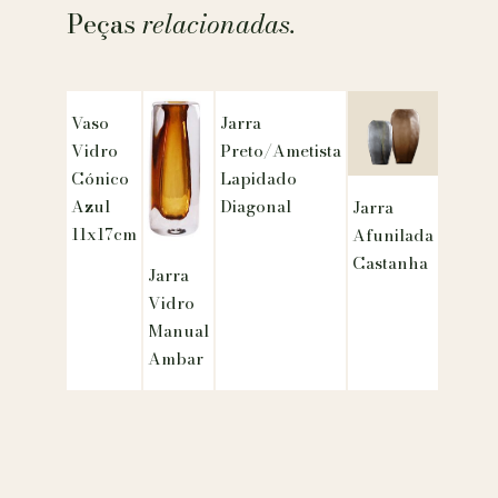
Peças
relacionadas.
Vaso
Jarra
Vidro
Preto/Ametista
Cónico
Lapidado
Azul
Diagonal
Jarra
11x17cm
Afunilada
Castanha
Jarra
Vidro
Manual
Ambar