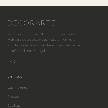
Showroom curatorial B2B em Ermesinde, Porto.
Mobiliário de exceção e botânica premium para
arquitetos, designers, lojas de decoração e espaços
de referência em Portugal.
EMPRESA
Quem Somos
Projetos
Catálogo