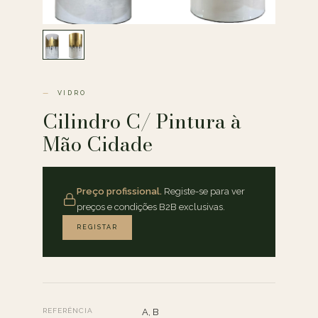
VIDRO
Cilindro C/ Pintura à
Mão Cidade
Preço profissional.
Registe-se para ver
preços e condições B2B exclusivas.
REGISTAR
REFERÊNCIA
A, B