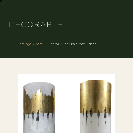
Catálogo
→
Vidro
→
Cilindro C/ Pintura à Mão Cidade