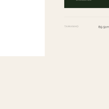
TAMANHO
89.5cm