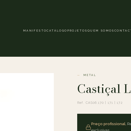
MANIFESTO
CATÁLOGO
PROJETOS
QUEM SOMOS
CONTAC
METAL
Castiçal 
Ref. CAS06.170 | 171 | 172
Preço profissional.
Re
exclusivas.