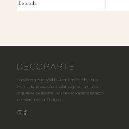
Dourada
Showroom curatorial B2B em Ermesinde, Porto.
Mobiliário de exceção e botânica premium para
arquitetos, designers, lojas de decoração e espaços
de referência em Portugal.