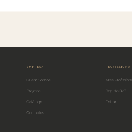
EMPRESA
PROFISSIONA
Quem Somos
Área Profission
Projetos
Registo B2B
Catálogo
Entrar
Contactos