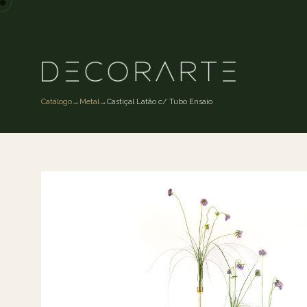
Catálogo
→
Metal
→
Castiçal Latão c/ Tubo Ensaio