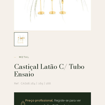
METAL
Castiçal Latão C/ Tubo
Ensaio
Ref. CAS06.164 | 165 | 166
Preço profissional.
Registe-se para ver