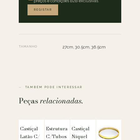
preços e condições B2B exclusivas.
REGISTAR
TAMANHO
27cm, 30.5cm, 36.5cm
TAMBÉM PODE INTERESSAR
Peças
relacionadas.
Castiçal
Estrutura
Castiçal
Latão C/
C/Tubos
Níquel