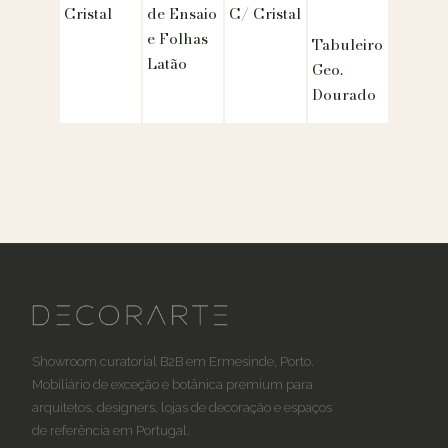
Cristal
de Ensaio
C/ Cristal
e Folhas
Tabuleiro
Latão
Geo.
Dourado
Showroom curatorial B2B em Ermesinde, Porto.
Mobiliário de exceção e botânica premium para
arquitetos, designers, lojas de decoração e espaços
de referência em Portugal.