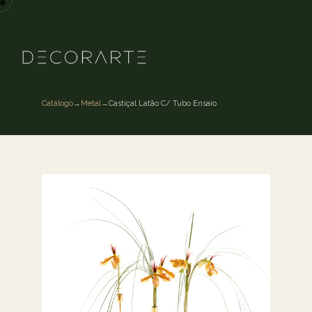
Catálogo
→
Metal
→
Castiçal Latão C/ Tubo Ensaio