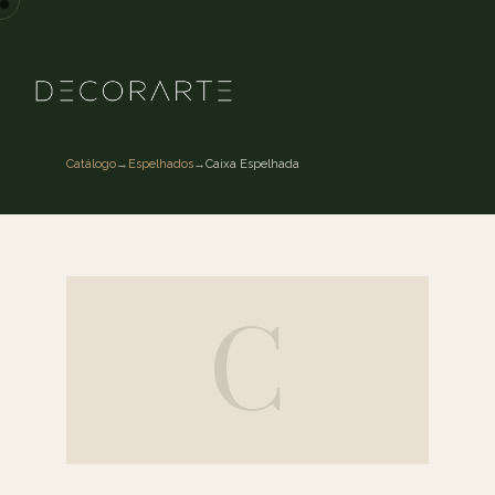
Catálogo
→
Espelhados
→
Caixa Espelhada
C