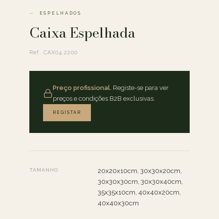
ESPELHADOS
Caixa Espelhada
Ref. CAX04.2200
Preço profissional.
Registe-se para ver
preços e condições B2B exclusivas.
REGISTAR
TAMANHO
20x20x10cm, 30x30x20cm,
30x30x30cm, 30x30x40cm,
35x35x10cm, 40x40x20cm,
40x40x30cm