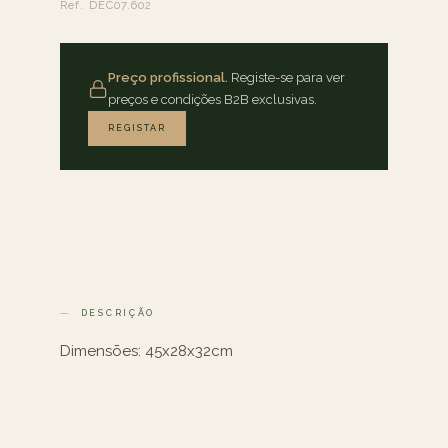
Ref. DEC07.602
Preço profissional.
Registe-se para ver
preços e condições B2B exclusivas.
REGISTAR
DESCRIÇÃO
Dimensões: 45x28x32cm