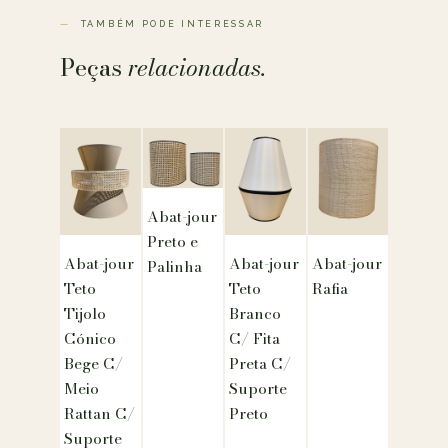
TAMBÉM PODE INTERESSAR
Peças
relacionadas.
Abat-jour
Preto e
Abat-jour
Abat-jour
Abat-jour
Palinha
Teto
Teto
Rafia
Tijolo
Branco
Cónico
C/ Fita
Bege C/
Preta C/
Meio
Suporte
Rattan C/
Preto
Suporte