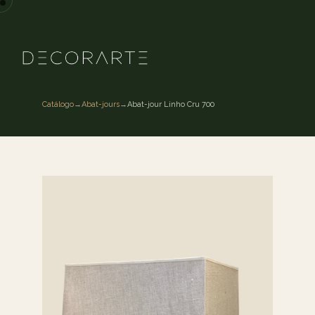
Catálogo
→
Abat-jours
→
Abat-jour Linho Cru 700