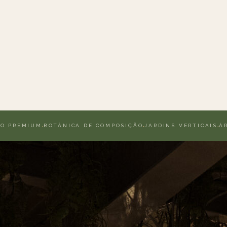
·
JARDINS VERTICAIS
·
ÁRVORES DE INTERIOR
·
TRONCOS NATURA